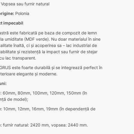
Vopsea sau furnir natural
rigine:
Polonia
t impecabil
oastră este fabricată pe baza de compozit de lemn
 la umiditate (MDF verde). Nu doar materialul în sine
litate înaltă, ci și acoperirea sa – lac industrial de
rabilitate și rezistență la impact sau furnir de stejar
cu lac transparent.
GRUS este foarte durabilă și se integrează perfect în
interioare elegante și moderne.
ni:
me: 60mm, 80mm, 100mm, 120mm, 150mm (în
ță de model);
e: 10mm, 12mm, 16mm, 19mm (în dependență de
e: furnir natural: 2420 mm, vopsea: 2440 mm.