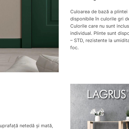
Culoarea de bază a plintei
disponibile în culorile gri
Culorile care nu sunt incl
individual. Plinte sunt disp
– STD, rezistente la umidit
foc.
suprafață netedă și mată,