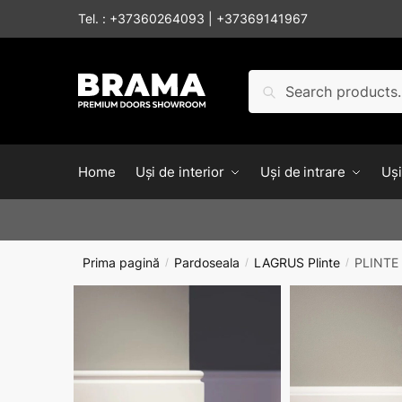
Tel. :
+37360264093
|
+37369141967
Caută
Home
Uși de interior
Uși de intrare
Uși
Prima pagină
Pardoseala
LAGRUS Plinte
PLINTE
/
/
/