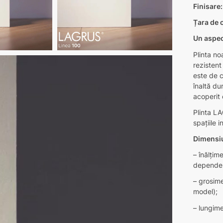
Finisare:
Țara de o
Un aspec
Plinta n
rezistent
este de ca
înaltă du
acoperit 
Plinta LA
spațiile 
Dimensiu
– înălți
dependen
– grosim
model);
– lungim