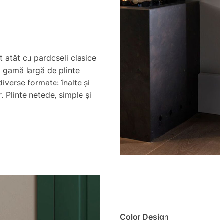
t atât cu pardoseli clasice
o gamă largă de plinte
iverse formate: înalte și
r. Plinte netede, simple și
Color Design