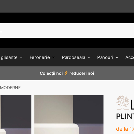
 glisante
Feronerie
Pardoseala
Panouri
Acce
Colecții noi
reduceri noi
 MODERNE
PLI
de la
1