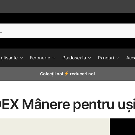
 glisante
Feronerie
Pardoseala
Panouri
Acce
Colecții noi
reduceri noi
EX Mânere pentru uș