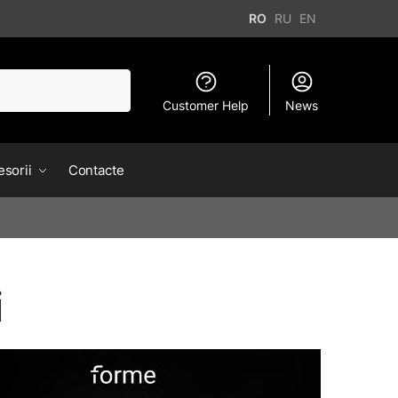
RO
RU
EN
Customer Help
News
sorii
Contacte
i