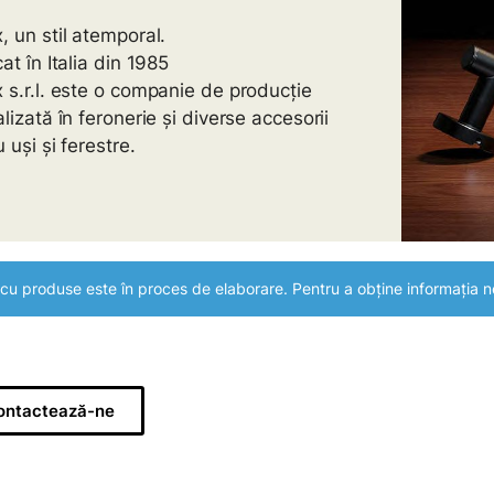
, un stil atemporal.
at în Italia din 1985
 s.r.l. este o companie de producție
lizată în feronerie și diverse accesorii
 uși și ferestre.
cu produse este în proces de elaborare. Pentru a obține informația n
ontactează-ne