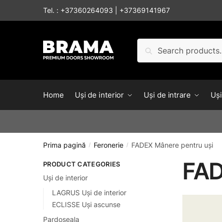
Tel. :
+37360264093
|
+37369141967
Caută
Home
Uși de interior
Uși de intrare
Uși
Prima pagină
Feronerie
FADEX Mânere pentru uși
/
/
FAD
PRODUCT CATEGORIES
Uși de interior
LAGRUS Uși de interior
ECLISSE Uși ascunse
Pardoseala