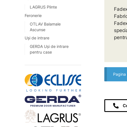
LAGRUS Plinte
Fadex
Feronerie
Fabric
Fadex
OTLAV Balamale
Ascunse
specia
pentru
Uși de intrare
GERDA Uși de intrare
pentru case
Pagina 
C