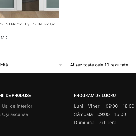
,
DE INTERIOR
UȘI DE INTERIOR
0
MDL
Afișez toate cele 10 rezultate
II DE PRODUSE
PROGRAM DE LUCRU
Uși de interior
Luni – Vineri 09:00 – 18:00
 Uși ascunse
Sâmbătă 09:00 – 15:00
Duminică Zi liberă