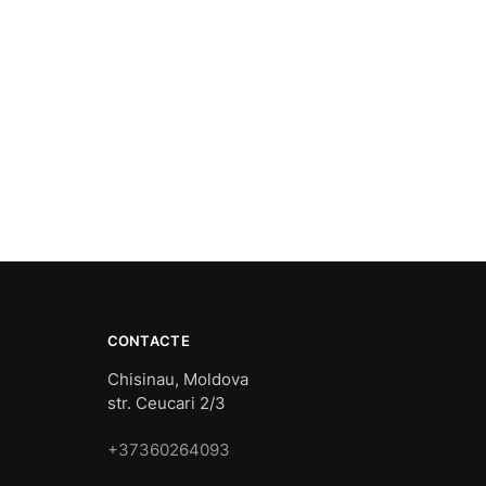
CONTACTE
Chisinau, Moldova
str. Ceucari 2/3
+37360264093