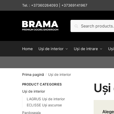
Skip to navigation
Skip to content
Tel. :
+37360264093
|
+37369141967
Caută după:
Caută
Home
Uși de interior
Uși de intrare
Uși
Prima pagină
Uși de interior
/
Uși 
PRODUCT CATEGORIES
Uși de interior
LAGRUS Uși de interior
ECLISSE Uși ascunse
Alege
Pardoseala