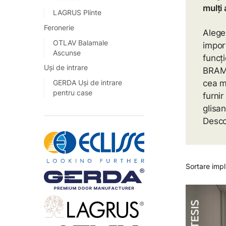
mulți 
LAGRUS Plinte
Feronerie
Aleger
OTLAV Balamale
impor
Ascunse
funcț
Uși de intrare
BRAMA
cea ma
GERDA Uși de intrare
pentru case
furnir
glisan
Descop