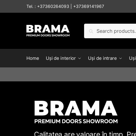
Tel. :
+37360264093
|
+37369141967
Caută
Home
Uși de interior
Uși de intrare
Uși
Calitatea are valoare în timp. P