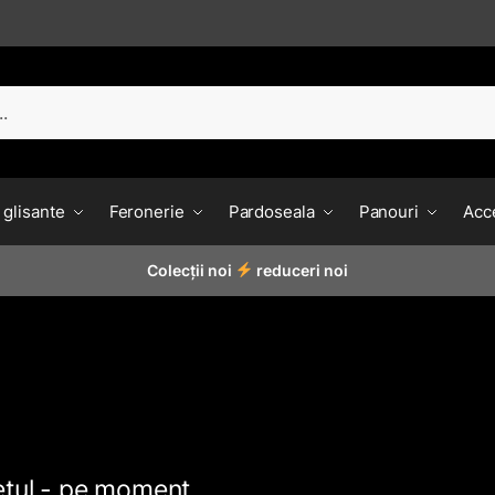
 glisante
Feronerie
Pardoseala
Panouri
Acce
Colecții noi
reduceri noi
rețul - pe moment.