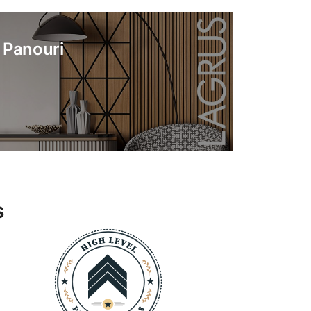
Panouri
s