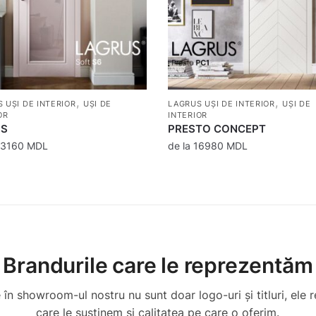
,
,
 UȘI DE INTERIOR
UȘI DE
LAGRUS UȘI DE INTERIOR
UȘI DE
OR
INTERIOR
 S
PRESTO CONCEPT
23160
MDL
de la
16980
MDL
Brandurile care le reprezentăm
în showroom-ul nostru nu sunt doar logo-uri și titluri, ele r
care le susținem și calitatea pe care o oferim.