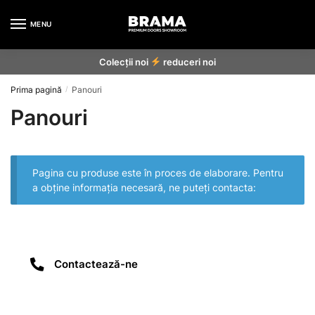
MENU
Colecții noi
reduceri noi
Prima pagină
Panouri
/
Panouri
Pagina cu produse este în proces de elaborare. Pentru
a obține informația necesară, ne puteți contacta:
Contactează-ne