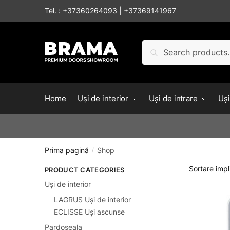
Skip to navigation
Skip to content
Tel. :
+37360264093
|
+37369141967
Caută după:
Caută
Home
Uși de interior
Uși de intrare
Uși
Prima pagină
Shop
/
PRODUCT CATEGORIES
Uși de interior
LAGRUS Uși de interior
ECLISSE Uși ascunse
Pardoseala