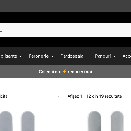
 glisante
Feronerie
Pardoseala
Panouri
Acce
Colecții noi
reduceri noi
Afișez 1 - 12 din 19 rezultate