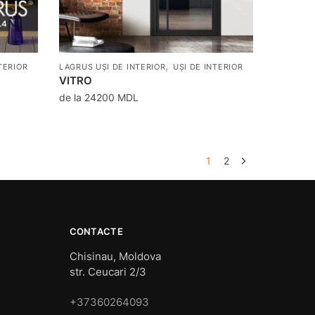
,
TERIOR
LAGRUS UȘI DE INTERIOR
UȘI DE INTERIOR
VITRO
de la
24200
MDL
1
2
CONTACTE
Chisinau, Moldova
str. Ceucari 2/3
+37360264093