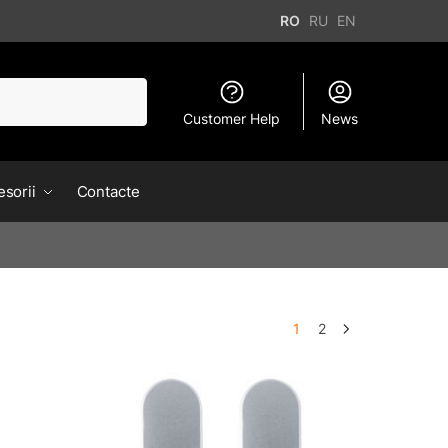
RO
RU
EN
Customer Help
News
sorii
Contacte
1
2