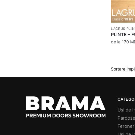
LAGRUS PLIN
PLINTE – 
de la
170
M
CATEGOR
Uși de i
Pardose
Feroner
Uși de i