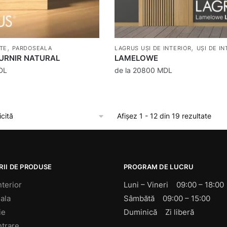
,
,
TE
PARDOSEALA
LAGRUS UȘI DE INTERIOR
UȘI DE IN
FURNIR NATURAL
LAMELOWE
DL
de la
20800
MDL
Afișez 1 - 12 din 19 rezultate
II DE PRODUSE
PROGRAM DE LUCRU
nterior
Luni – Vineri 09:00 – 18:00
ala
Sâmbătă 09:00 – 15:00
ie
Duminică Zi liberă
ntrare