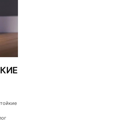
КИЕ
стойкие
лог