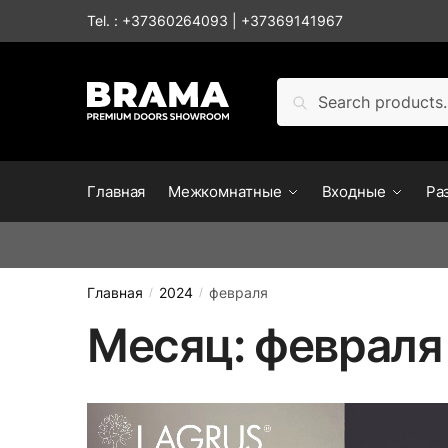
Skip to navigation
Skip to content
Tel. :
+37360264093
|
+37369141967
Искать:
Поиск
Главная
Межкомнатные
Входные
Ра
Главная
2024
февраля
/
/
Месяц:
февраля