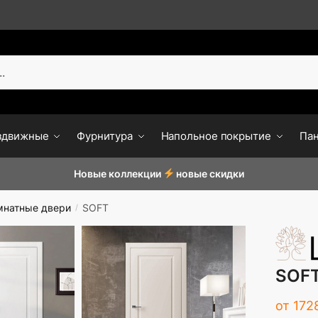
здвижные
Фурнитура
Напольное покрытие
Па
Новые коллекции
новые скидки
натные двери
SOFT
/
SOF
от
172