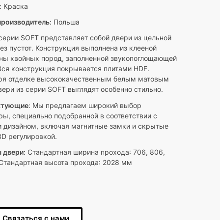
: Краска
производитель
: Польша
серии SOFT представляет собой двери из цельной
ез пустот. Конструкция выполнена из клееной
ны хвойных пород, заполненной звукопоглощающей
 Вся конструкция покрывается плитами HDF.
ря отделке высококачественным белым матовым
вери из серии SOFT выглядят особенно стильно.
ктующие
: Мы предлагаем широкий выбор
ры, специально подобранной в соответствии с
и дизайном, включая магнитные замки и скрытые
3D регулировкой.
 двери
: Стандартная ширина прохода: 706, 806,
Стандартная высота прохода: 2028 мм
Связаться с нами