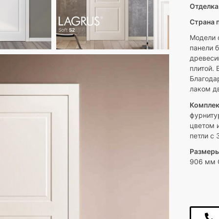
Отделка
Страна 
Модели 
панели б
древеси
плитой.
Благода
лаком д
Компле
фурниту
цветом 
петли с 
Размеры
906 мм 