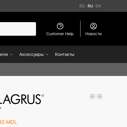
RO
RU
EN
Customer Help
Новости
нели
Аксессуары
Контакты
T
80
MDL